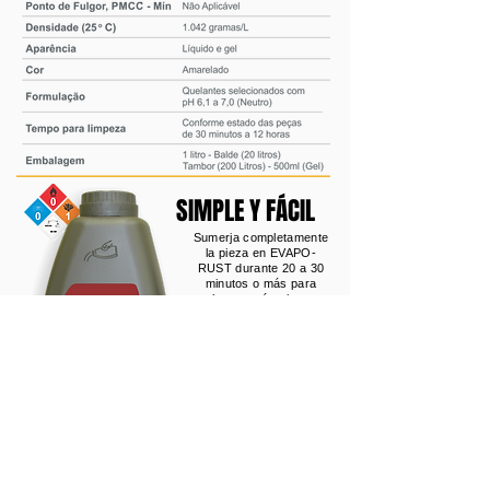
SIMPLE Y FÁCIL
Sumerja completamente
la pieza en EVAPO-
RUST durante 20 a 30
minutos o más para
obtener más piezas
oxidadas.
Após o uso, lavar a
peça com água, secar
e aplicar revestimento
protetivo conforme
instruções do fabricante
da peça.