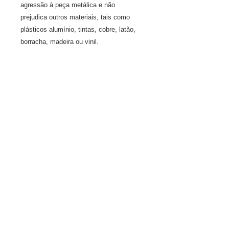
agressão à peça metálica e não
prejudica outros materiais, tais como
plásticos alumínio, tintas, cobre, latão,
borracha, madeira ou vinil.
Informações do Produto
Evapo-Rust, removedor de ferrugem,
Política de retorno e reembolso.
seguro ao meio ambiente, fácil e
rápido de aplicar.
Política de retorno e reembolso.
Balde de 10Kg
Informações de Entrega
Frete por Correio ou transportadora
indicada pelo cliente
© 2020 EVAPORUST LATIN AMERICA.